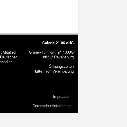
Galerie 21.06 oHG
t Mitglied
Grüner-Turm-Str. 24 / 3.OG
Deutscher
88212 Ravensburg
händler.
Öffnungszeiten
bitte nach Vereinbarung
Impressum
Datenschutzinformation